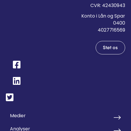
CVR: 42430943
Konto i Lån og Spar
0400
4027716569
Støt os
Medier
Analyser