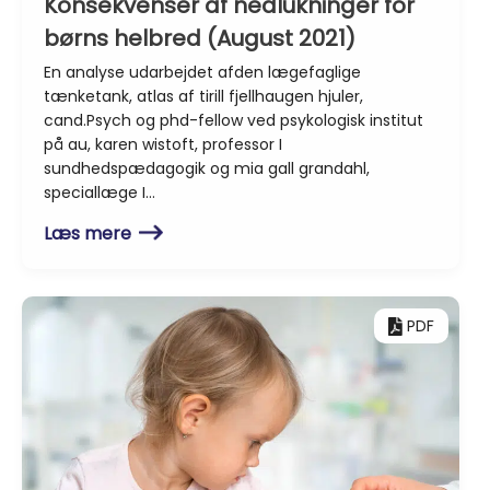
Konsekvenser af nedlukninger for
børns helbred (August 2021)
En analyse udarbejdet afden lægefaglige
tænketank, atlas af tirill fjellhaugen hjuler,
cand.Psych og phd-fellow ved psykologisk institut
på au, karen wistoft, professor I
sundhedspædagogik og mia gall grandahl,
speciallæge I…
Læs mere
PDF