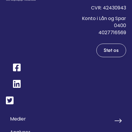
CVR: 42430943
Konto i Lån og Spar
0400
4027716569
Støt os
Medier