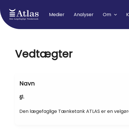
Skip
to
Medier
Analyser
Om
K
content
Vedtægter
Navn
§1.
Den lægefaglige Tænketank ATLAS er en velgøre