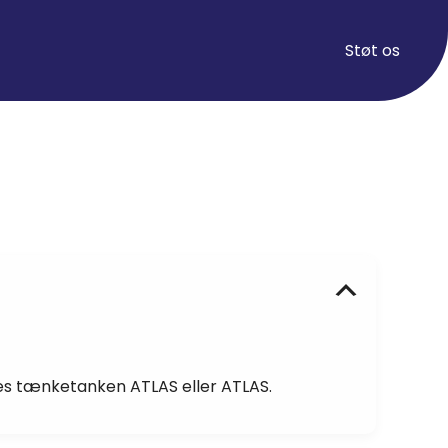
Støt os
C
o
l
l
a
es tænketanken ATLAS eller ATLAS.
p
s