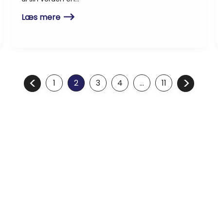
Læs mere
1
2
3
4
…
11