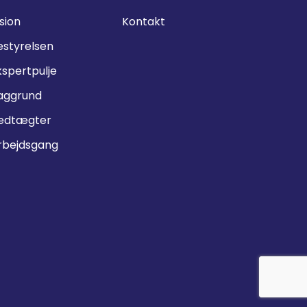
sion
Kontakt
estyrelsen
kspertpulje
aggrund
edtægter
rbejdsgang