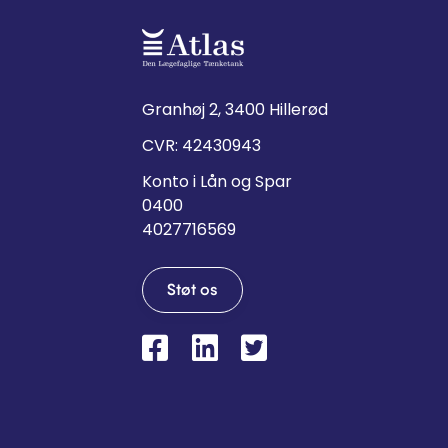
Granhøj 2, 3400 Hillerød
CVR: 42430943
Konto i Lån og Spar
0400
4027716569
Støt os