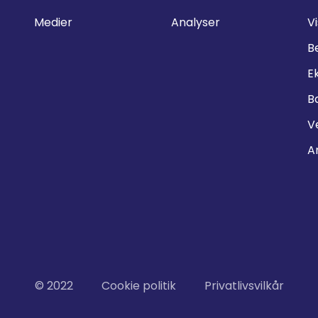
Medier
Analyser
Vi
B
E
B
V
A
© 2022
Cookie politik
Privatlivsvilkår