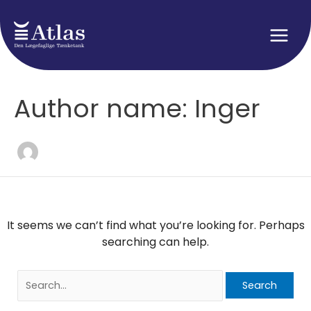
Skip
to
content
Main
Men
Author name: Inger
It seems we can’t find what you’re looking for. Perhaps
searching can help.
Search
for: